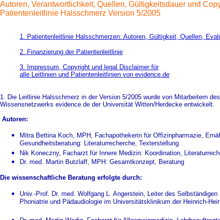
Autoren, Verantwortlichkeit, Quellen, Gültigkeitsdauer und Copy
Patientenleitlinie Halsschmerz Version 5/2005
1. Patientenleitlinie Halsschmerzen: Autoren, Gültigkeit, Quellen, Eval
2. Finanzierung der Patientenleitlinie
3. Impressum, Copyright und legal Disclaimer für
alle Leitlinien und Patientenleitlinien von evidence.de
1. Die Leitlinie Halsschmerz in der Version 5/2005 wurde von Mitarbeitern de
Wissensnetzwerks evidence.de der Universität Witten/Herdecke entwickelt.
Autoren:
Mitra Bettina Koch, MPH, Fachapothekerin für Offizinpharmazie, Ernä
Gesundheitsberatung: Literaturrecherche, Texterstellung
Nik Koneczny, Facharzt für Innere Medizin: Koordination, Literaturrec
Dr. med. Martin Butzlaff, MPH: Gesamtkonzept, Beratung
Die wissenschaftliche Beratung erfolgte durch:
Univ.-Prof. Dr. med. Wolfgang L. Angerstein, Leiter des Selbständigen
Phoniatrie und Pädaudiologie im Universitätsklinikum der Heinrich-Hei