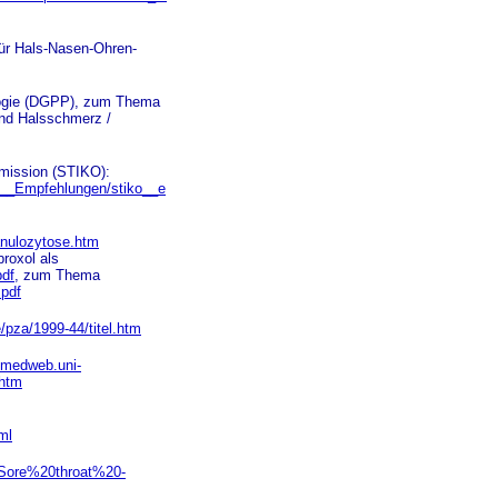
 für Hals-Nasen-Ohren-
ologie (DGPP), zum Thema
nd Halsschmerz /
mmission (STIKO):
O__Empfehlungen/stiko__e
ranulozytose.htm
roxol als
pdf
, zum Thema
.pdf
/pza/1999-44/titel.htm
//medweb.uni-
.htm
ml
=Sore%20throat%20-