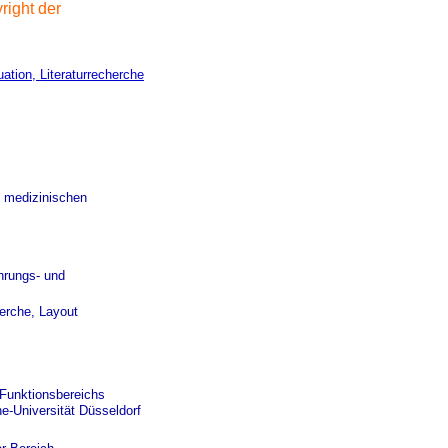
right der
uation, Literaturrecherche
s medizinischen
hrungs- und
herche, Layout
 Funktionsbereichs
ne-Universität Düsseldorf