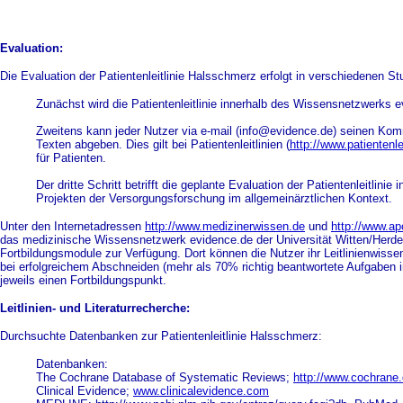
Evaluation:
Die Evaluation der Patientenleitlinie Halsschmerz erfolgt in verschiedenen St
Zunächst wird die Patientenleitlinie innerhalb des Wissensnetzwerks ev
Zweitens kann jeder Nutzer via e-mail (info@evidence.de) seinen Kom
Texten abgeben. Dies gilt bei Patientenleitlinien (
http://www.patientenle
für Patienten.
Der dritte Schritt betrifft die geplante Evaluation der Patientenleitlinie
Projekten der Versorgungsforschung im allgemeinärztlichen Kontext.
Unter den Internetadressen
http://www.medizinerwissen.de
und
http://www.a
das medizinische Wissensnetzwerk evidence.de der Universität Witten/Herdec
Fortbildungsmodule zur Verfügung. Dort können die Nutzer ihr Leitlinienwisse
bei erfolgreichem Abschneiden (mehr als 70% richtig beantwortete Aufgaben 
jeweils einen Fortbildungspunkt.
Leitlinien- und Literaturrecherche:
Durchsuchte Datenbanken zur Patientenleitlinie Halsschmerz:
Datenbanken:
The Cochrane Database of Systematic Reviews;
http://www.cochrane.
Clinical Evidence;
www.clinicalevidence.com