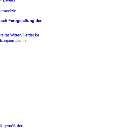
er Bereich
ltmedizin
ach Fertigstellung der
ersität Witten/Herdecke
zinjournalistin,
falt gemäß den