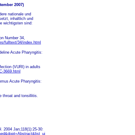
ptember 2007)
dere nationale und
etzt, inhaltlich und
e wichtigsten sind:
tion Number 34,
s/fulltext/34/index.html
deline Acute Pharyngitis:
fection (VURI) in adults
GC-3669.html
thmus Acute Pharyngitis:
hroat and tonsillitis.
. 2004 Jan;118(1):25-30:
med&dopt=Abstract&list_ui