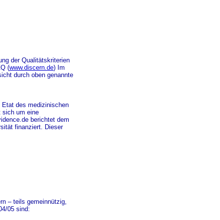
ng der Qualitätskriterien
ZQ (
www.discern.de
) Im
hsicht durch oben genannte
 Etat des medizinischen
t sich um eine
evidence.de berichtet dem
tät finanziert. Dieser
n – teils gemeinnützig,
04/05 sind: