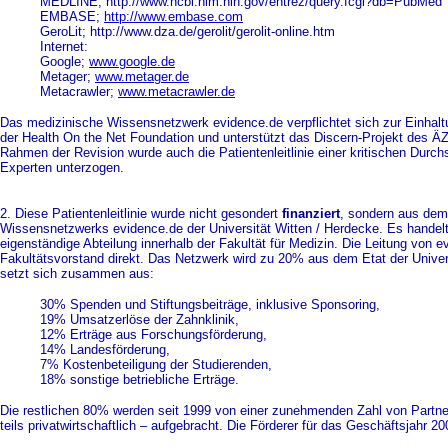
MEDLINE; http://www.ncbi.nlm.nih.gov/entrez/query.fcgi?db=PubMed
EMBASE;
http://www.embase.com
GeroLit; http://www.dza.de/gerolit/gerolit-online.htm
Internet:
Google;
www.google.de
Metager;
www.metager.de
Metacrawler;
www.metacrawler.de
Das medizinische Wissensnetzwerk evidence.de verpflichtet sich zur Einhaltu
der Health On the Net Foundation und unterstützt das Discern-Projekt des Ä
Rahmen der Revision wurde auch die Patientenleitlinie einer kritischen Durc
Experten unterzogen.
2. Diese Patientenleitlinie wurde nicht gesondert
finanziert
, sondern aus dem
Wissensnetzwerks evidence.de der Universität Witten / Herdecke. Es handel
eigenständige Abteilung innerhalb der Fakultät für Medizin. Die Leitung von 
Fakultätsvorstand direkt. Das Netzwerk wird zu 20% aus dem Etat der Universi
setzt sich zusammen aus:
30% Spenden und Stiftungsbeiträge, inklusive Sponsoring,
19% Umsatzerlöse der Zahnklinik,
12% Erträge aus Forschungsförderung,
14% Landesförderung,
7% Kostenbeteiligung der Studierenden,
18% sonstige betriebliche Erträge.
Die restlichen 80% werden seit 1999 von einer zunehmenden Zahl von Partner
teils privatwirtschaftlich – aufgebracht. Die Förderer für das Geschäftsjahr 20