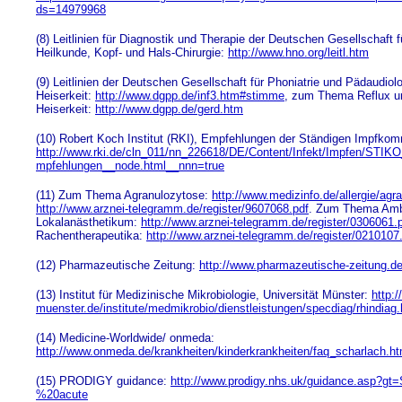
ds=14979968
(8) Leitlinien für Diagnostik und Therapie der Deutschen Gesellschaft
Heilkunde, Kopf- und Hals-Chirurgie:
http://www.hno.org/leitl.htm
(9) Leitlinien der Deutschen Gesellschaft für Phoniatrie und Pädaudi
Heiserkeit:
http://www.dgpp.de/inf3.htm#stimme
, zum Thema Reflux u
Heiserkeit:
http://www.dgpp.de/gerd.htm
(10) Robert Koch Institut (RKI), Empfehlungen der Ständigen Impfko
http://www.rki.de/cln_011/nn_226618/DE/Content/Infekt/Impfen/STIK
mpfehlungen__node.html__nnn=true
(11) Zum Thema Agranulozytose:
http://www.medizinfo.de/allergie/ag
http://www.arznei-telegramm.de/register/9607068.pdf
. Zum Thema Amb
Lokalanästhetikum:
http://www.arznei-telegramm.de/register/0306061.
Rachentherapeutika:
http://www.arznei-telegramm.de/register/0210107
(12) Pharmazeutische Zeitung:
http://www.pharmazeutische-zeitung.de
(13) Institut für Medizinische Mikrobiologie, Universität Münster:
http:
muenster.de/institute/medmikrobio/dienstleistungen/specdiag/rhindiag
(14) Medicine-Worldwide/ onmeda:
http://www.onmeda.de/krankheiten/kinderkrankheiten/faq_scharlach.ht
(15) PRODIGY guidance:
http://www.prodigy.nhs.uk/guidance.asp?gt
%20acute