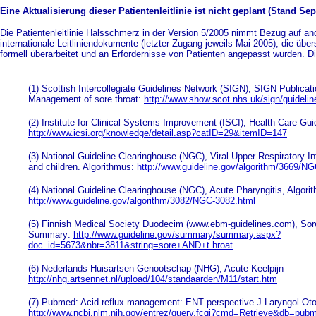
Eine Aktualisierung dieser Patientenleitlinie ist nicht geplant (Stand Se
Die Patientenleitlinie Halsschmerz in der Version 5/2005 nimmt Bezug auf an
internationale Leitliniendokumente (letzter Zugang jeweils Mai 2005), die übers
formell überarbeitet und an Erfordernisse von Patienten angepasst wurden. Di
(1) Scottish Intercollegiate Guidelines Network (SIGN), SIGN Publica
Management of sore throat:
http://www.show.scot.nhs.uk/sign/guideline
(2) Institute for Clinical Systems Improvement (ISCI), Health Care Gui
http://www.icsi.org/knowledge/detail.asp?catID=29&itemID=147
(3) National Guideline Clearinghouse (NGC), Viral Upper Respiratory In
and children. Algorithmus:
http://www.guideline.gov/algorithm/3669/N
(4) National Guideline Clearinghouse (NGC), Acute Pharyngitis, Algori
http://www.guideline.gov/algorithm/3082/NGC-3082.html
(5) Finnish Medical Society Duodecim (www.ebm-guidelines.com), Sore t
Summary:
http://www.guideline.gov/summary/summary.aspx?
doc_id=5673&nbr=3811&string=sore+AND+t hroat
(6) Nederlands Huisartsen Genootschap (NHG), Acute Keelpijn
http://nhg.artsennet.nl/upload/104/standaarden/M11/start.htm
(7) Pubmed: Acid reflux management: ENT perspective J Laryngol Otol
http://www.ncbi.nlm.nih.gov/entrez/query.fcgi?cmd=Retrieve&db=pub