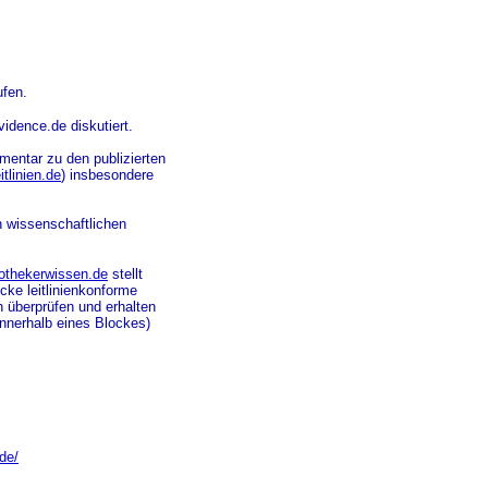
ufen.
idence.de diskutiert.
mentar zu den publizierten
itlinien.de
) insbesondere
 in wissenschaftlichen
pothekerwissen.de
stellt
ke leitlinienkonforme
n überprüfen und erhalten
innerhalb eines Blockes)
de/