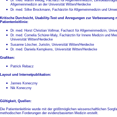
Dr. med. Martin Wedig, Facharzt für Allgemeinmedizin, Lehrbeauftragt
Allgemeinmedizin an der Universität Witten/Herdecke
Dr. med. Silke Brockmann, Fachärztin für Allgemeinmedizin und Umwe
Kritische Durchsicht, Usability-Test und Anregungen zur Verbesserung n
Patientenleitlinie:
Dr. med. Horst Christian Vollmar, Facharzt für Allgemeinmedizin, Univ
Dr. med. Cornelia Schürer-Maly, Fachärztin für Innere Medizin und Medi
Universität Witten/Herdecke
Susanne Löscher, Juristin, Universität Witten/Herdecke
Dr. med. Daniela Kempkens, Universität Witten/Herdecke
Grafiken:
Patrick Rebacz
Layout und Internetpublikation:
Jannes Koneczny
Nik Koneczny
Gültigkeit, Quellen:
Die Patientenleitlinie wurde mit der größtmöglichen wissenschaftlichen Sorg
methodischen Forderungen der evidenzbasierten Medizin erstellt.